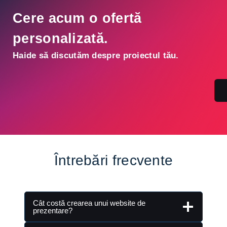
Cere acum o ofertă
personalizată.
Haide să discutăm despre proiectul tău.
Întrebări frecvente
Cât costă crearea unui website de
prezentare?